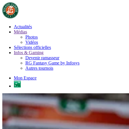
Actualités
Médias
Photos
Vidéos
Sélections officielles
Infos & Gaming
Devenir ramasseur
RG Fantasy Game by Infosys
Autres tournois
Mon Espace