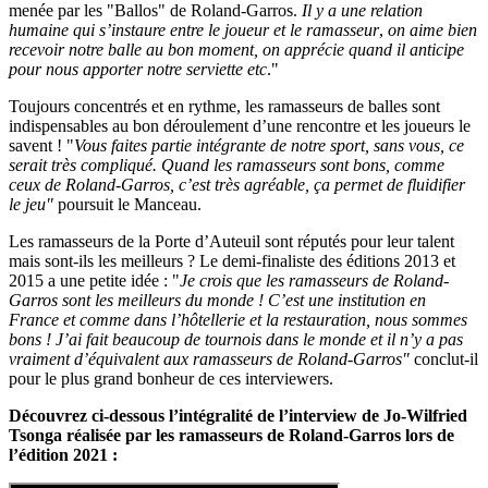
menée par les "Ballos" de Roland-Garros.
Il y a une relation
humaine qui s’instaure entre le joueur et le ramasseur
,
on aime bien
recevoir notre balle au bon moment, on apprécie quand il anticipe
pour nous apporter notre serviette etc
."
Toujours concentrés et en rythme, les ramasseurs de balles sont
indispensables au bon déroulement d’une rencontre et les joueurs le
savent ! "
Vous faites partie intégrante de notre sport, sans vous, ce
serait très compliqué. Quand les ramasseurs sont bons, comme
ceux de Roland-Garros, c’est très agréable, ça permet de fluidifier
le jeu"
poursuit le Manceau.
Les ramasseurs de la Porte d’Auteuil sont réputés pour leur talent
mais sont-ils les meilleurs ? Le demi-finaliste des éditions 2013 et
2015 a une petite idée : "
Je crois que les ramasseurs de Roland-
Garros sont les meilleurs du monde ! C’est une institution en
France et comme dans l’hôtellerie et la restauration, nous sommes
bons ! J’ai fait beaucoup de tournois dans le monde et il n’y a pas
vraiment d’équivalent aux ramasseurs de Roland-Garros"
conclut-il
pour le plus grand bonheur de ces interviewers.
Découvrez ci-dessous l’intégralité de l’interview de Jo-Wilfried
Tsonga réalisée par les ramasseurs de Roland-Garros lors de
l’édition 2021 :